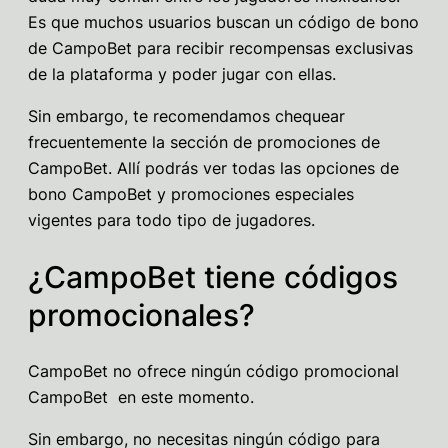
Es que muchos usuarios buscan un código de bono
de CampoBet para recibir recompensas exclusivas
de la plataforma y poder jugar con ellas.
Sin embargo, te recomendamos chequear
frecuentemente la sección de promociones de
CampoBet. Allí podrás ver todas las opciones de
bono CampoBet y promociones especiales
vigentes para todo tipo de jugadores.
¿CampoBet tiene códigos
promocionales?
CampoBet no ofrece ningún código promocional
CampoBet en este momento.
Sin embargo, no necesitas ningún código para