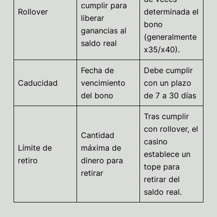
cumplir para
Rollover
determinada el
liberar
bono
ganancias al
(generalmente
saldo real
x35/x40).
Fecha de
Debe cumplir
Caducidad
vencimiento
con un plazo
del bono
de 7 a 30 días
Tras cumplir
con rollover, el
Cantidad
casino
Límite de
máxima de
establece un
retiro
dinero para
tope para
retirar
retirar del
saldo real.