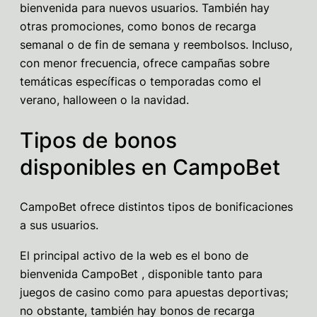
bienvenida para nuevos usuarios. También hay
otras promociones, como bonos de recarga
semanal o de fin de semana y reembolsos. Incluso,
con menor frecuencia, ofrece campañas sobre
temáticas específicas o temporadas como el
verano, halloween o la navidad.
Tipos de bonos
disponibles en CampoBet
CampoBet ofrece distintos tipos de bonificaciones
a sus usuarios.
El principal activo de la web es el bono de
bienvenida CampoBet , disponible tanto para
juegos de casino como para apuestas deportivas;
no obstante, también hay bonos de recarga