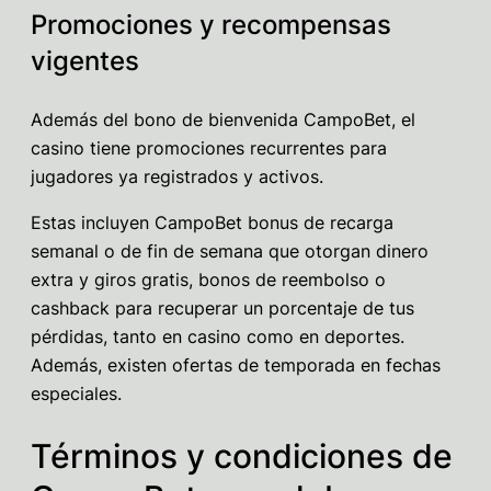
Promociones y recompensas
vigentes
Además del bono de bienvenida CampoBet, el
casino tiene promociones recurrentes para
jugadores ya registrados y activos.
Estas incluyen CampoBet bonus de recarga
semanal o de fin de semana que otorgan dinero
extra y giros gratis, bonos de reembolso o
cashback para recuperar un porcentaje de tus
pérdidas, tanto en casino como en deportes.
Además, existen ofertas de temporada en fechas
especiales.
Términos y condiciones de