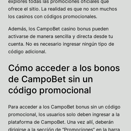
explores todas las promociones oficiales que
ofrece el sitio. La realidad es que no son muchos
los casinos con códigos promocionales.
Además, los CampoBet casino bonus pueden
activarse de manera sencilla y directa desde tu
cuenta. No es necesario ingresar ningún tipo de
código adicional.
Cómo acceder a los bonos
de CampoBet sin un
código promocional
Para acceder a los CampoBet bonus sin un código
promocional, los usuarios solo deben ingresar a la
plataforma de CampoBet. Una vez allí, deberán
dirigirse a la sección de “Promociones” en la barra