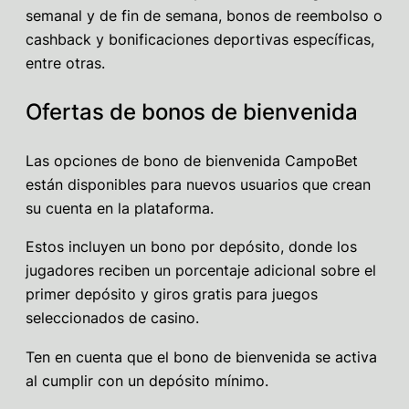
semanal y de fin de semana, bonos de reembolso o
cashback y bonificaciones deportivas específicas,
entre otras.
Ofertas de bonos de bienvenida
Las opciones de bono de bienvenida CampoBet
están disponibles para nuevos usuarios que crean
su cuenta en la plataforma.
Estos incluyen un bono por depósito, donde los
jugadores reciben un porcentaje adicional sobre el
primer depósito y giros gratis para juegos
seleccionados de casino.
Ten en cuenta que el bono de bienvenida se activa
al cumplir con un depósito mínimo.